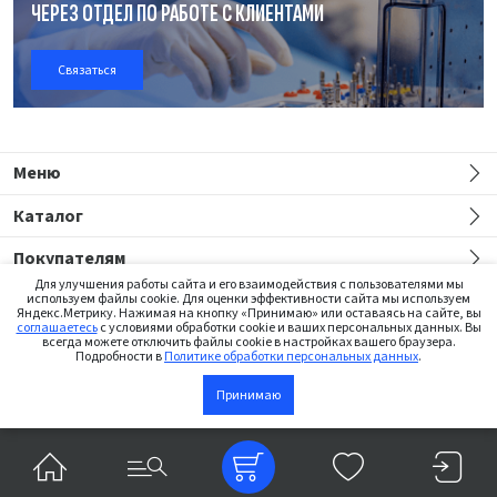
ЧЕРЕЗ ОТДЕЛ
ПО РАБОТЕ
С КЛИЕНТАМИ
Связаться
Меню
Каталог
Покупателям
Для улучшения работы сайта и его взаимодействия с пользователями мы
используем файлы cookie. Для оценки эффективности сайта мы используем
Яндекс.Метрику. Нажимая на кнопку «Принимаю» или оставаясь на сайте, вы
соглашаетесь
с условиями обработки cookie и ваших персональных данных. Вы
всегда можете отключить файлы cookie в настройках вашего браузера.
Подробности в
Политике обработки персональных данных
.
Сайт предназначен только для медицинских работников
Принимаю
В корзину
©2026 Institut Straumann AG