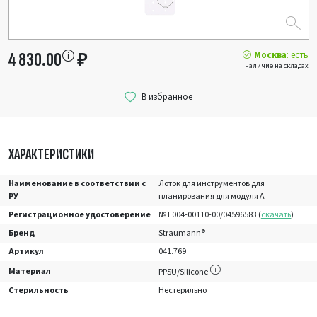
Москва
: есть
4 830.00
₽
наличие на складах
ХАРАКТЕРИСТИКИ
Наименование в соответствии с
Лоток для инструментов для
РУ
планирования для модуля А
Регистрационное удостоверение
№ Г004-00110-00/04596583 (
скачать
)
Бренд
Straumann®
Артикул
041.769
Материал
PPSU/Silicone
Стерильность
Нестерильно