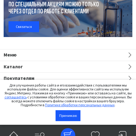
ПО СПЕЦИАЛЬНЫМ АКЦИЯМ МОЖНО ТОЛЬКО
ЧЕРЕЗ ОТДЕЛ
ПО РАБОТЕ
С КЛИЕНТАМИ
Связаться
Меню
Каталог
Покупателям
Для улучшения работы сайта и его взаимодействия с пользователями мы
используем файлы cookie. Для оценки эффективности сайта мы используем
Яндекс.Метрику. Нажимая на кнопку «Принимаю» или оставаясь на сайте, вы
соглашаетесь
с условиями обработки cookie и ваших персональных данных. Вы
всегда можете отключить файлы cookie в настройках вашего браузера.
Подробности в
Политике обработки персональных данных
.
Сайт предназначен только для медицинских работников
Принимаю
В корзину
©2026 Institut Straumann AG