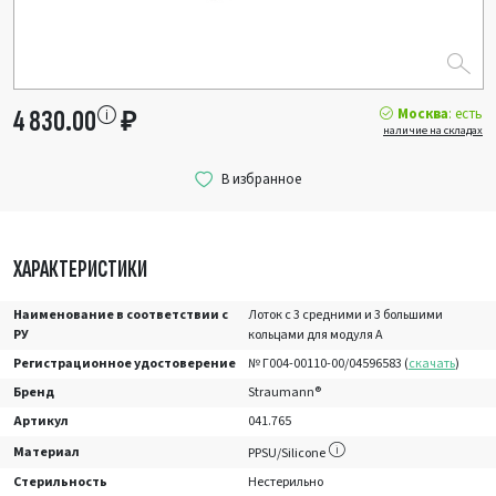
Москва
: есть
4 830.00
₽
наличие на складах
ХАРАКТЕРИСТИКИ
Наименование в соответствии с
Лоток с 3 средними и 3 большими
РУ
кольцами для модуля А
Регистрационное удостоверение
№ Г004-00110-00/04596583 (
скачать
)
Бренд
Straumann®
Артикул
041.765
Материал
PPSU/Silicone
Стерильность
Нестерильно