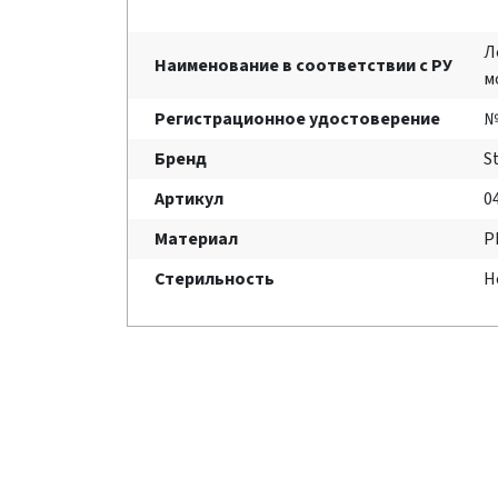
Л
Наименование в соответствии с РУ
м
Регистрационное удостоверение
№
Бренд
S
Артикул
0
Материал
P
Стерильность
Н