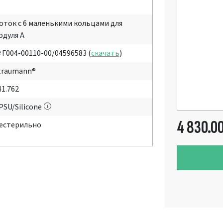
оток с 6 маленькими кольцами для
одуля А
 Г004-00110-00/04596583 (
скачать
)
traumann®
41.762
PSU/Silicone
4 830.0
естерильно