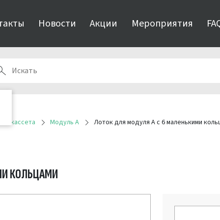
такты
Новости
Акции
Мероприятия
FA
ная кассета
Модуль А
Лоток для модуля А с 6 маленькими коль
МИ КОЛЬЦАМИ