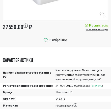
Москва
: есть
27 550.00
₽
наличие на складах
ХАРАКТЕРИСТИКИ
Кассета модульная Straumann для
Наименование в соответствии с
инструментов стоматологических для
РУ
направленной хирургии, модуль C
Регистрационное удостоверение
№ Г004-00110-00/04596583 (
скачать
)
Бренд
Straumann®
Артикул
041.772
Материал
PPSU/Silicone