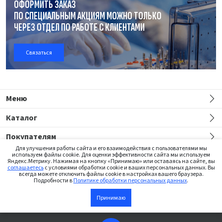
ОФОРМИТЬ ЗАКАЗ
ПО СПЕЦИАЛЬНЫМ АКЦИЯМ МОЖНО ТОЛЬКО
ЧЕРЕЗ ОТДЕЛ
ПО РАБОТЕ
С КЛИЕНТАМИ
Связаться
Меню
Каталог
Покупателям
Для улучшения работы сайта и его взаимодействия с пользователями мы
используем файлы cookie. Для оценки эффективности сайта мы используем
Яндекс.Метрику. Нажимая на кнопку «Принимаю» или оставаясь на сайте, вы
соглашаетесь
с условиями обработки cookie и ваших персональных данных. Вы
всегда можете отключить файлы cookie в настройках вашего браузера.
Подробности в
Политике обработки персональных данных
.
Сайт предназначен только для медицинских работников
Принимаю
В корзину
©2026 Institut Straumann AG