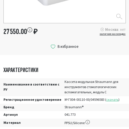
Москва
: нет
27 550.00
₽
наличие на складах
ХАРАКТЕРИСТИКИ
Кассета модульная Straumann для
Наименование в соответствии с
инструментов стоматологических
РУ
вспомогательных, модуль С
Регистрационное удостоверение
№ Г004-00110-00/04596583 (
скачать
)
Бренд
Straumann®
Артикул
041.773
Материал
PPSU/Silicone