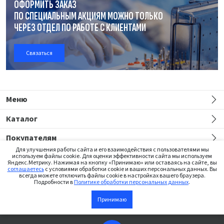
ОФОРМИТЬ ЗАКАЗ
ПО СПЕЦИАЛЬНЫМ АКЦИЯМ МОЖНО ТОЛЬКО
ЧЕРЕЗ ОТДЕЛ
ПО РАБОТЕ
С КЛИЕНТАМИ
Связаться
Меню
Каталог
Покупателям
Для улучшения работы сайта и его взаимодействия с пользователями мы
используем файлы cookie. Для оценки эффективности сайта мы используем
Яндекс.Метрику. Нажимая на кнопку «Принимаю» или оставаясь на сайте, вы
соглашаетесь
с условиями обработки cookie и ваших персональных данных. Вы
всегда можете отключить файлы cookie в настройках вашего браузера.
Подробности в
Политике обработки персональных данных
.
Сайт предназначен только для медицинских работников
Сообщить
Принимаю
о появлении
©2026 Institut Straumann AG