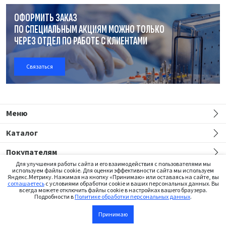
ОФОРМИТЬ ЗАКАЗ
ПО СПЕЦИАЛЬНЫМ АКЦИЯМ МОЖНО ТОЛЬКО
ЧЕРЕЗ ОТДЕЛ
ПО РАБОТЕ
С КЛИЕНТАМИ
Связаться
Меню
Каталог
Покупателям
Для улучшения работы сайта и его взаимодействия с пользователями мы
используем файлы cookie. Для оценки эффективности сайта мы используем
Яндекс.Метрику. Нажимая на кнопку «Принимаю» или оставаясь на сайте, вы
соглашаетесь
с условиями обработки cookie и ваших персональных данных. Вы
всегда можете отключить файлы cookie в настройках вашего браузера.
Подробности в
Политике обработки персональных данных
.
Сайт предназначен только для медицинских работников
Принимаю
В корзину
©2026 Institut Straumann AG