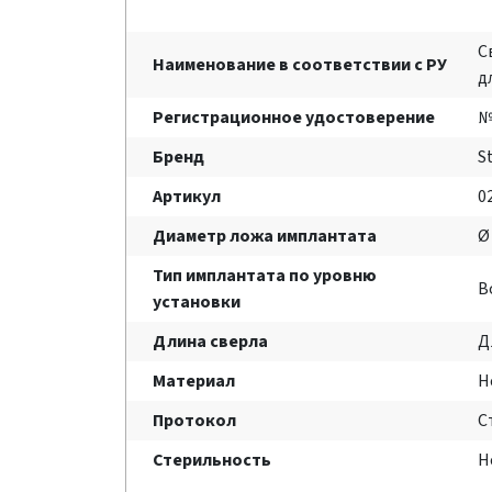
С
Наименование в соответствии с РУ
д
Регистрационное удостоверение
№
Бренд
S
Артикул
0
Диаметр ложа имплантата
Ø
Тип имплантата по уровню
B
установки
Длина сверла
Д
Материал
Н
Протокол
С
Стерильность
Н