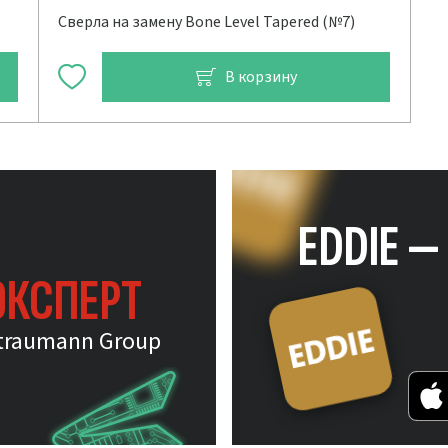
Сверла на замену Bone Level Tapered (№7)
В корзину
EDDIE 
ЭКСПЕРТ
traumann Group