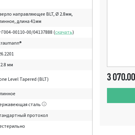
верло направляющее BLT, Ø 2.8мм,
линное, длина 41мм
 Г004-00110-00/04137888 (
скачать
)
traumann®
26.2201
 2.8 мм
3 070.0
one Level Tapered (BLT)
линное
ержавеющая сталь
тандартный протокол
естерильно