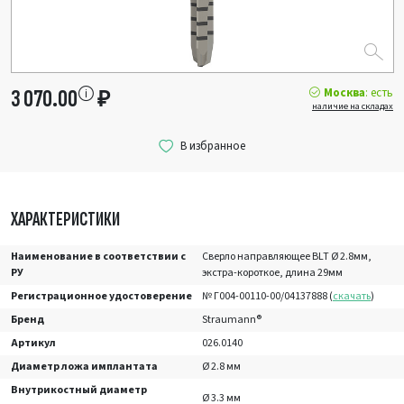
Москва
: есть
3 070.00
₽
наличие на складах
ХАРАКТЕРИСТИКИ
Наименование в соответствии с
Сверло направляющее BLT Ø 2.8мм,
РУ
экстра-короткое, длина 29мм
Регистрационное удостоверение
№ Г004-00110-00/04137888 (
скачать
)
Бренд
Straumann®
Артикул
026.0140
Диаметр ложа имплантата
Ø 2.8 мм
Внутрикостный диаметр
Ø 3.3 мм