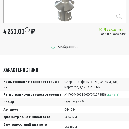
Москва
: есть
4 250.00
₽
наличие на складах
ХАРАКТЕРИСТИКИ
Наименование в соответствии с
Сверло профильное SP, Ø4.8мм, WN,
РУ
короткое, длина 23.8мм
Регистрационное удостоверение
№ Г004-00110-00/04137888 (
скачать
)
Бренд
Straumann®
Артикул
044.084
Диаметр ложа имплантата
Ø 4.2 мм
Внутрикостный диаметр
Ø 4.8 мм