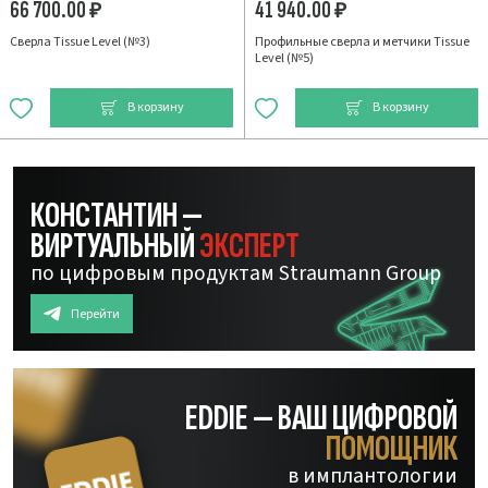
66 700.00
41 940.00
₽
₽
Сверла Tissue Level (№3)
Профильные сверла и метчики Tissue
Level (№5)
В корзину
В корзину
КОНСТАНТИН —
ВИРТУАЛЬНЫЙ
ЭКСПЕРТ
по цифровым продуктам Straumann Group
Перейти
EDDIE — ВАШ ЦИФРОВОЙ
ПОМОЩНИК
в имплантологии