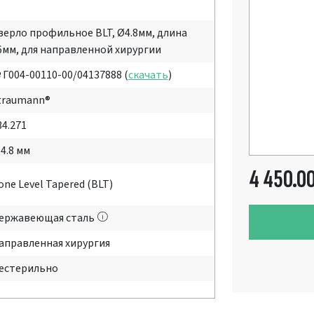
верло профильное BLT, Ø4.8мм, длина
6мм, для направленной хирургии
 Г004-00110-00/04137888 (
скачать
)
traumann®
34.271
 4.8 мм
4 450.0
one Level Tapered (BLT)
ержавеющая сталь
аправленная хирургия
естерильно