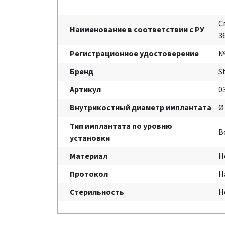
С
Наименование в соответствии с РУ
3
Регистрационное удостоверение
№
Бренд
S
Артикул
0
Внутрикостный диаметр имплантата
Ø
Тип имплантата по уровню
B
установки
Материал
Н
Протокол
Н
Стерильность
Н