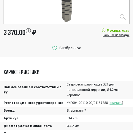
Москва
: есть
3 370.00
₽
наличие на складах
ХАРАКТЕРИСТИКИ
Сверло направляющее BLT для
Наименование в соответствии с
направленной хирургии, Ø4.2мм,
РУ
короткое
Регистрационное удостоверение
№ Г004-00110-00/04137888 (
скачать
)
Бренд
Straumann®
Артикул
034.266
Диаметр ложа имплантата
Ø 4.2 мм