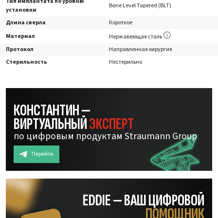
Тип имплантата по уровню
Bone Level Tapered (BLT)
установки
Длина сверла
Короткое
Материал
Нержавеющая сталь
Протокол
Направленная хирургия
Стерильность
Нестерильно
КОНСТАНТИН —
ВИРТУАЛЬНЫЙ
ЭКСПЕРТ
по цифровым продуктам Straumann Group
Перейти
EDDIE — ВАШ ЦИФРОВОЙ
ПОМОЩНИК