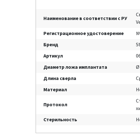
С
Наименование в соответствии с РУ
V
Регистрационное удостоверение
№
Бренд
S
Артикул
0
Диаметр ложа имплантата
Ø
Длина сверла
С
Материал
Н
С
Протокол
х
Стерильность
Н