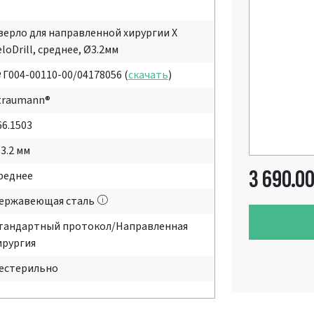
верло для направленной хирургии X
eloDrill, среднее, Ø3.2мм
 Г004-00110-00/04178056 (
скачать
)
traumann®
66.1503
 3.2 мм
3 690.0
реднее
ержавеющая сталь
тандартный протокол/Направленная
ирургия
естерильно