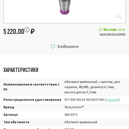
Москва
: есть
5 220.00
₽
наличие на складах
ХАРАКТЕРИСТИКИ
Абатмент временный, с винтом, для
Наименование в соответствии с
коронки, RB/WB, диаметр 4,5 мм,
РУ
высота десны 2,5 мм.
Регистрационное удостоверение
№ Г004-00110-00/04137401 (
скачать
)
Бренд
Straumann®
Артикул
064.4373
Тип абатмента
Абатмент временный