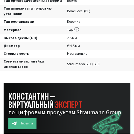
Тип ортопедической платформы
RB/WB
Тип имплантата по уровню
Bone Level (BL)
установки
Тип реставрации
Коронка
Материал
TAN
Высота десны (GH)
2.5 мм
Диаметр
Ø 4.5 мм
Стерильность
Нестерильно
Совместимая линейка
Straumann BLX / BLC
имплантатов
КОНСТАНТИН —
ВИРТУАЛЬНЫЙ
ЭКСПЕРТ
по цифровым продуктам Straumann Group
Перейти