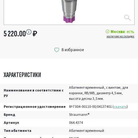
Москва
: есть
5 220.00
₽
наличие на складах
ХАРАКТЕРИСТИКИ
Абатмент временный, с винтом, для
Наименование в соответствии с
коронки, RB/WB, диаметр 4,5 мм,
РУ
высота десны 3,5 мм.
Регистрационное удостоверение
№ Г004-00110-00/04137401 (
скачать
)
Бренд
Straumann®
Артикул
064.4374
Тип абатмента
Абатмент временный