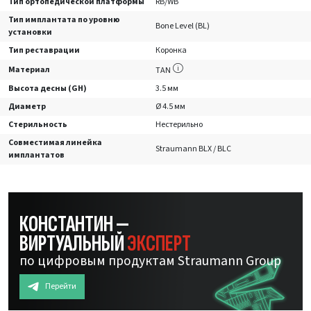
Тип ортопедической платформы
RB/WB
Тип имплантата по уровню
Bone Level (BL)
установки
Тип реставрации
Коронка
Материал
TAN
Высота десны (GH)
3.5 мм
Диаметр
Ø 4.5 мм
Стерильность
Нестерильно
Совместимая линейка
Straumann BLX / BLC
имплантатов
КОНСТАНТИН —
ВИРТУАЛЬНЫЙ
ЭКСПЕРТ
по цифровым продуктам Straumann Group
Перейти