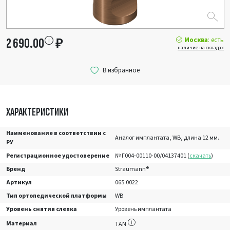
Москва
: есть
2 690.00
₽
наличие на складах
ХАРАКТЕРИСТИКИ
Наименование в соответствии с
Аналог имплантата, WB, длина 12 мм.
РУ
Регистрационное удостоверение
№ Г004-00110-00/04137401 (
скачать
)
Бренд
Straumann®
Артикул
065.0022
Тип ортопедической платформы
WB
Уровень снятия слепка
Уровень имплантата
Материал
TAN