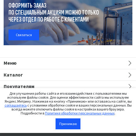
ОФОРМИТЬ ЗАКАЗ
ПО СПЕЦИАЛЬНЫМ АКЦИЯМ МОЖНО ТОЛЬКО
ЧЕРЕЗ ОТДЕЛ
ПО РАБОТЕ
С КЛИЕНТАМИ
Связаться
Меню
Каталог
Покупателям
Для улучшения работы сайта и его взаимодействия с пользователями мы
используем файлы cookie. Для оценки эффективности сайта мы используем
Яндекс.Метрику. Нажимая на кнопку «Принимаю» или оставаясь на сайте, вы
соглашаетесь
с условиями обработки cookie и ваших персональных данных. Вы
всегда можете отключить файлы cookie в настройках вашего браузера.
Подробности в
Политике обработки персональных данных
.
Сайт предназначен только для медицинских работников
Принимаю
В корзину
©2026 Institut Straumann AG