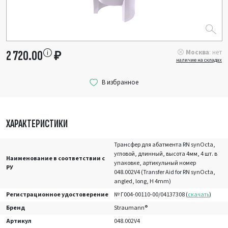
Москва
: нет
2 720.00
₽
наличие на складах
ХАРАКТЕРИСТИКИ
Трансфер для абатмента RN synOcta,
угловой, длинный, высота 4мм, 4 шт. в
Наименование в соответствии с
упаковке, артикульный номер
РУ
048.002V4 (Transfer Aid for RN synOcta,
angled, long, H 4mm)
Регистрационное удостоверение
№ Г004-00110-00/04137308 (
скачать
)
Бренд
Straumann®
Артикул
048.002V4