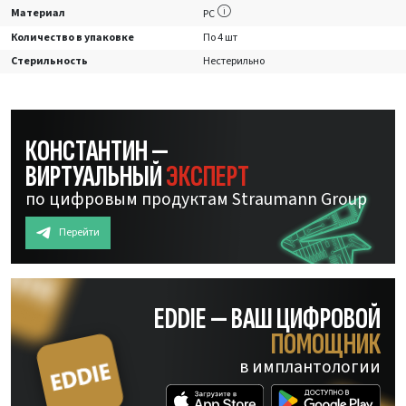
Материал
PC
Количество в упаковке
По 4 шт
Стерильность
Нестерильно
КОНСТАНТИН —
ВИРТУАЛЬНЫЙ
ЭКСПЕРТ
по цифровым продуктам Straumann Group
Перейти
EDDIE — ВАШ ЦИФРОВОЙ
ПОМОЩНИК
в имплантологии