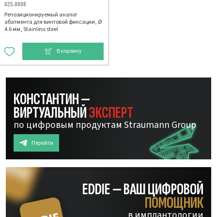
025.0008
Репозиционируемый аналог
абатмента для винтовой фиксации, Ø
4.6 мм, Stainless steel
В корзину
КОНСТАНТИН —
ВИРТУАЛЬНЫЙ
ЭКСПЕРТ
по цифровым продуктам Straumann Group
Перейти
EDDIE — ВАШ ЦИФРОВОЙ
ПОМОЩНИК
в имплантологии