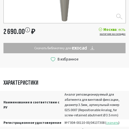
Москва
: есть
2 690.00
₽
наличие на складах
Скачать библиотеку для
ХАРАКТЕРИСТИКИ
Аналог репозиционируемый для
абатмента для винтовой фиксации,
Наименование в соответствии с
диаметр 3.5мм, артикульный номер
РУ
025.0007 (Repositionable Analog, for
screw-retained abutment Ø 3.5 mm)
Регистрационное удостоверение
№ Г004-00110-00/04137308 (
скачать
)