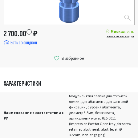
Москва
: есть
2 700.00
₽
наличие на складах
Есть со скидкой
ХАРАКТЕРИСТИКИ
Модуль снятия слепка для открытой
ложки, для абатмента для винтовой
фиксации, с уровня абатмента,
Наименование в соответствии с
диаметр 3.5мм, без захвата,
РУ
артикульный номер 025.0011
(Impression Post for Open tray, for screw-
retained abutment, abut. level, Ø
3.5mm, non-engaging)