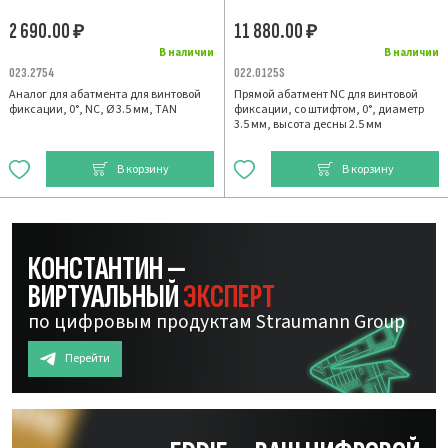
2 690.00
11 880.00
₽
₽
В наличии
В наличии
023.2754
022.0125S
Аналог для абатмента для винтовой
Прямой абатмент NC для винтовой
фиксации, 0°, NC, Ø 3.5 мм, TAN
фиксации, со штифтом, 0°, диаметр
3.5 мм, высота десны 2.5 мм
В корзину
В корзину
КОНСТАНТИН —
ВИРТУАЛЬНЫЙ
ЭКСПЕРТ
по цифровым продуктам Straumann Group
Перейти