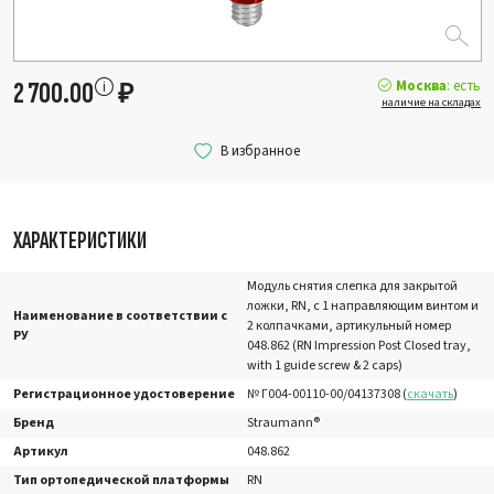
Москва
: есть
2 700.00
₽
наличие на складах
ХАРАКТЕРИСТИКИ
Модуль снятия слепка для закрытой
ложки, RN, с 1 направляющим винтом и
Наименование в соответствии с
2 колпачками, артикульный номер
РУ
048.862 (RN Impression Post Closed tray,
with 1 guide screw & 2 caps)
Регистрационное удостоверение
№ Г004-00110-00/04137308 (
скачать
)
Бренд
Straumann®
Артикул
048.862
Тип ортопедической платформы
RN