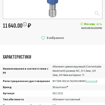
Москва
: есть
11 640.00
₽
наличие на складах
ХАРАКТЕРИСТИКИ
Абатмент цементируемый (Cementable
Наименование в соответствии с
Abutment) размер: NC, D 3.5мм, GH
РУ
2мм, AH 4мм материал: Ti
Регистрационное удостоверение
№ Г004-00110-00/04138040 (
скачать
)
Бренд
Straumann®
Артикул
022.2312
Тип абатмента
Абатмент постоянный