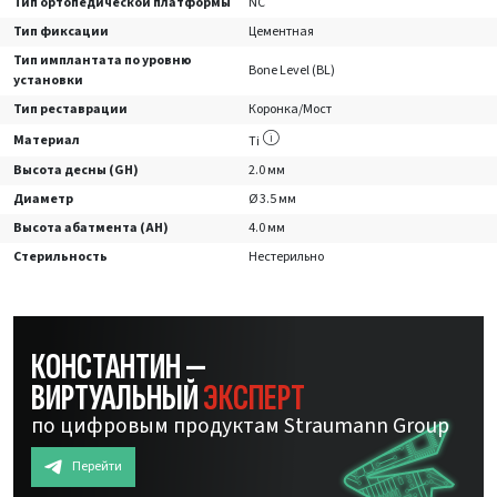
Тип ортопедической платформы
NC
Тип фиксации
Цементная
Тип имплантата по уровню
Bone Level (BL)
установки
Тип реставрации
Коронка/Мост
Материал
Ti
Высота десны (GH)
2.0 мм
Диаметр
Ø 3.5 мм
Высота абатмента (AH)
4.0 мм
Стерильность
Нестерильно
КОНСТАНТИН —
ВИРТУАЛЬНЫЙ
ЭКСПЕРТ
по цифровым продуктам Straumann Group
Перейти