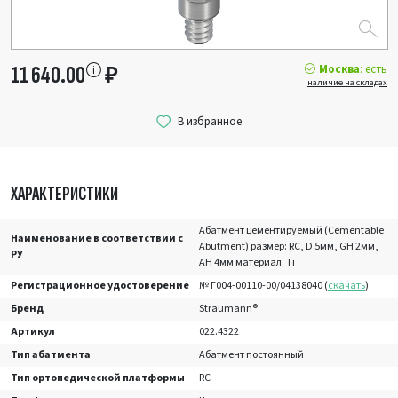
Москва
: есть
11 640.00
₽
наличие на складах
ХАРАКТЕРИСТИКИ
Абатмент цементируемый (Cementable
Наименование в соответствии с
Abutment) размер: RC, D 5мм, GH 2мм,
РУ
AH 4мм материал: Ti
Регистрационное удостоверение
№ Г004-00110-00/04138040 (
скачать
)
Бренд
Straumann®
Артикул
022.4322
Тип абатмента
Абатмент постоянный
Тип ортопедической платформы
RC