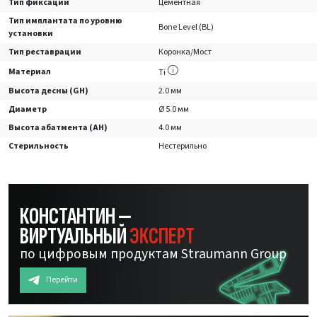
Тип фиксации
Цементная
Тип имплантата по уровню
Bone Level (BL)
установки
Тип реставрации
Коронка/Мост
Материал
Ti
Высота десны (GH)
2.0 мм
Диаметр
Ø 5.0 мм
Высота абатмента (AH)
4.0 мм
Стерильность
Нестерильно
КОНСТАНТИН —
ВИРТУАЛЬНЫЙ
ЭКСПЕРТ
по цифровым продуктам Straumann Group
Перейти