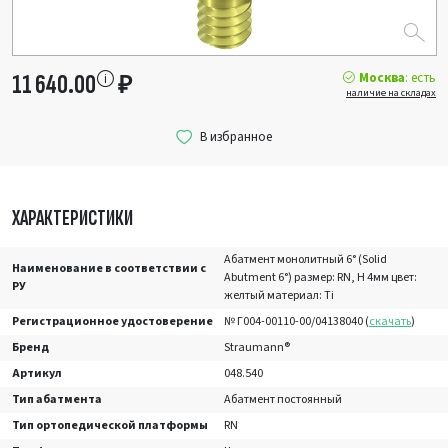
Москва
: есть
11 640.00
₽
наличие на складах
ХАРАКТЕРИСТИКИ
Абатмент монолитный 6° (Solid
Наименование в соответствии с
Abutment 6°) размер: RN, H 4мм цвет:
РУ
желтый материал: Ti
Регистрационное удостоверение
№ Г004-00110-00/04138040 (
скачать
)
Бренд
Straumann®
Артикул
048.540
Тип абатмента
Абатмент постоянный
Тип ортопедической платформы
RN