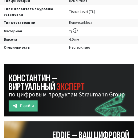
Тип фиксации
Цементная
Тип имплантата по уровню
Tissue Level (TL)
установки
Тип реставрации
Коронка/Мост
Материал
Ti
Высота
4.0 мм
Стерильность
Нестерильно
КОНСТАНТИН —
ВИРТУАЛЬНЫЙ
ЭКСПЕРТ
по цифровым продуктам Straumann Group
Перейти
EDDIE — ВАШ ЦИФРОВОЙ