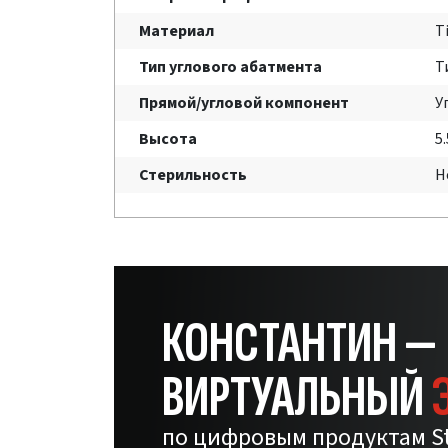
Материал
T
Тип углового абатмента
Т
Прямой/угловой компонент
У
Высота
5
Стерильность
Н
КОНСТАНТИН —
ВИРТУАЛЬНЫЙ
по цифровым продуктам S