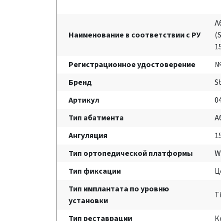
А
Наименование в соответствии с РУ
(
1
Регистрационное удостоверение
№
Бренд
S
Артикул
0
Тип абатмента
А
Ангуляция
1
Тип ортопедической платформы
W
Тип фиксации
Ц
Тип имплантата по уровню
T
установки
Тип реставрации
К