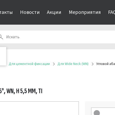
такты
Новости
Акции
Мероприятия
FA
я
Для цементной фиксации
Для Wide Neck (WN)
Угловой аба
, WN, Н 5,5 ММ, TI