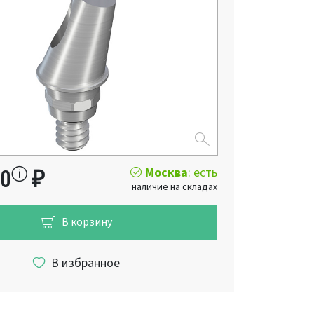
Москва
: есть
00
₽
наличие на складах
В корзину