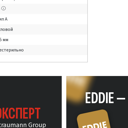
i
ип A
гловой
.5 мм
естерильно
EDDIE 
ЭКСПЕРТ
traumann Group