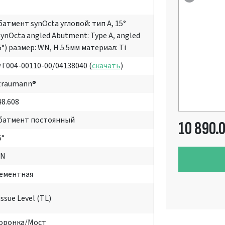
батмент synOcta угловой: тип А, 15°
SynOcta angled Abutment: Type A, angled
5°) размер: WN, Н 5.5мм материал: Ti
 Г004-00110-00/04138040 (
скачать
)
traumann®
48.608
батмент постоянный
10 890.
5°
N
ементная
issue Level (TL)
оронка/Мост