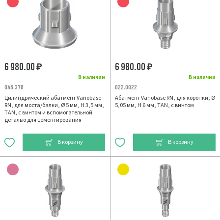
6 980.00
6 980.00
₽
₽
В наличии
В наличии
048.378
022.0022
Цилиндрический абатмент Variobase
Абатмент Variobase RN, для коронки, Ø
RN, для моста/балки, Ø 5 мм, H 3,5 мм,
5,05 мм, H 6 мм, TAN, с винтом
TAN, с винтом и вспомогательной
деталью для цементирования
В корзину
В корзину