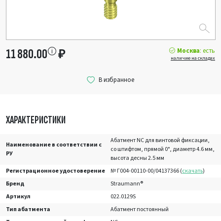
Москва
: есть
11 880.00
₽
наличие на складах
ХАРАКТЕРИСТИКИ
Абатмент NC для винтовой фиксации,
Наименование в соответствии с
со штифтом, прямой 0°, диаметр 4.6 мм,
РУ
высота десны 2.5 мм
Регистрационное удостоверение
№ Г004-00110-00/04137366 (
скачать
)
Бренд
Straumann®
Артикул
022.0129S
Тип абатмента
Абатмент постоянный