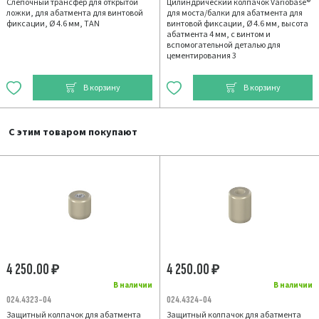
Слепочный трансфер для открытой
Цилиндрический колпачок Variobase®
ложки, для абатмента для винтовой
для моста/балки для абатмента для
фиксации, Ø 4.6 мм, TAN
винтовой фиксации, Ø 4.6 мм, высота
абатмента 4 мм, с винтом и
вспомогательной деталью для
цементирования 3
В корзину
В корзину
С этим товаром покупают
4 250.00
4 250.00
₽
₽
В наличии
В наличии
024.4323-04
024.4324-04
Защитный колпачок для абатмента
Защитный колпачок для абатмента