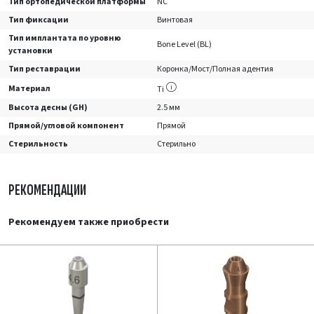
Тип ортопедической платформы
NC
Тип фиксации
Винтовая
Тип имплантата по уровню
Bone Level (BL)
установки
Тип реставрации
Коронка/Мост/Полная адентия
Материал
Ti
Высота десны (GH)
2.5 мм
Прямой/угловой компонент
Прямой
Стерильность
Стерильно
РЕКОМЕНДАЦИИ
Рекомендуем также приобрести