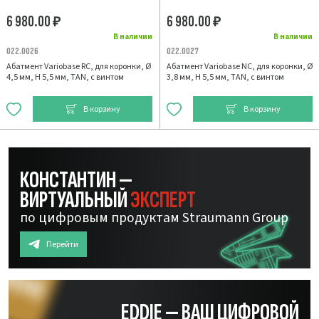
6 980.00
6 980.00
₽
₽
В наличии
В наличии
022.0026
022.0027
Абатмент Variobase RC, для коронки, Ø
Абатмент Variobase NC, для коронки, Ø
4,5 мм, H 5,5 мм, TAN, с винтом
3,8 мм, H 5,5 мм, TAN, с винтом
В корзину
В корзину
КОНСТАНТИН —
ВИРТУАЛЬНЫЙ
ЭКСПЕРТ
по цифровым продуктам Straumann Group
Перейти
EDDIE — ВАШ ЦИФРОВОЙ