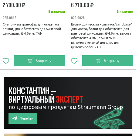
2 700.00
6 710.00
₽
₽
В наличии
В наличии
025.0012
023.0028
Слепочный трансфер для открытой
Цилиндрический колпачок Variobase®
ложки, для абатмента для винтовой
для моста/балки для абатмента для
фиксации, Ø 4.6 мм, TAN
винтовой фиксации, Ø 4.6 мм, высота
абатмента 4 мм, с винтом и
вспомогательной деталью для
цементирования 3
В корзину
В корзину
КОНСТАНТИН —
ВИРТУАЛЬНЫЙ
ЭКСПЕРТ
по цифровым продуктам Straumann Group
Перейти