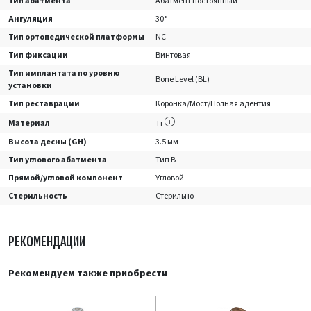
Тип абатмента
Абатмент постоянный
Ангуляция
30°
Тип ортопедической платформы
NC
Тип фиксации
Винтовая
Тип имплантата по уровню
Bone Level (BL)
установки
Тип реставрации
Коронка/Мост/Полная адентия
Материал
Ti
Высота десны (GH)
3.5 мм
Тип углового абатмента
Тип B
Прямой/угловой компонент
Угловой
Стерильность
Стерильно
РЕКОМЕНДАЦИИ
Рекомендуем также приобрести