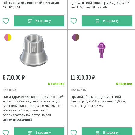
абатмента для винтовой фиксации
для винтовой фиксации NС, RC, Ø 4,6
NC, RC, TAN
мм, H 5,1 мм, PEEK/TAN
В корзину
В корзину
6 710.00
11 910.00
₽
₽
В наличии
В наличии
023.0028
062.4723S
Цилиндрический колпачок Variobase®
Прямой абатмент для винтовой
для моста/балки для абатмента для
фиксации, RB/WB, диаметр 4,6 мм,
винтовой фиксации, Ø 4.6 мм, высота
высота десны 2,5 мм
абатмента 4 мм, с винтом и
вспомогательной деталью для
цементирования 3
В корзину
В корзину