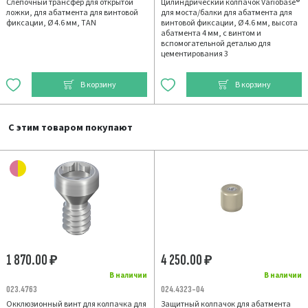
Слепочный трансфер для открытой
Цилиндрический колпачок Variobase®
ложки, для абатмента для винтовой
для моста/балки для абатмента для
фиксации, Ø 4.6 мм, TAN
винтовой фиксации, Ø 4.6 мм, высота
абатмента 4 мм, с винтом и
вспомогательной деталью для
цементирования 3
В корзину
В корзину
С этим товаром покупают
1 870.00
4 250.00
₽
₽
В наличии
В наличии
023.4763
024.4323-04
Окклюзионный винт для колпачка для
Защитный колпачок для абатмента