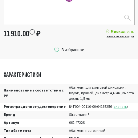
Москва
: есть
11 910.00
₽
наличие на складах
ХАРАКТЕРИСТИКИ
Абатмент для винтовой фиксации,
Наименование в соответствии с
RB/WB, прямой, диаметр 4,6 мм, высота
РУ
десны 1,5 мм
Регистрационное удостоверение
№ Г004-00110-00/04166256 (
скачать
)
Бренд
Straumann®
Артикул
062.4722S
Тип абатмента
Абатмент постоянный