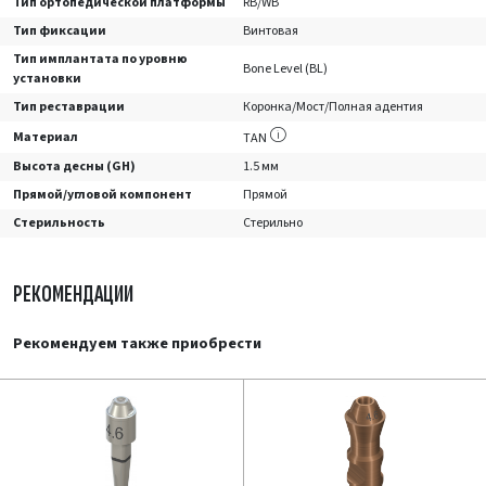
Тип ортопедической платформы
RB/WB
Тип фиксации
Винтовая
Тип имплантата по уровню
Bone Level (BL)
установки
Тип реставрации
Коронка/Мост/Полная адентия
Материал
TAN
Высота десны (GH)
1.5 мм
Прямой/угловой компонент
Прямой
Стерильность
Стерильно
РЕКОМЕНДАЦИИ
Рекомендуем также приобрести