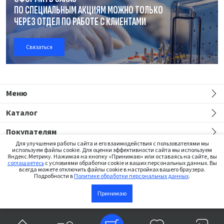
ПО СПЕЦИАЛЬНЫМ АКЦИЯМ МОЖНО ТОЛЬКО
ЧЕРЕЗ ОТДЕЛ
ПО РАБОТЕ
С КЛИЕНТАМИ
Связаться
Меню
Каталог
Покупателям
Для улучшения работы сайта и его взаимодействия с пользователями мы
используем файлы cookie. Для оценки эффективности сайта мы используем
Яндекс.Метрику. Нажимая на кнопку «Принимаю» или оставаясь на сайте, вы
соглашаетесь
с условиями обработки cookie и ваших персональных данных. Вы
всегда можете отключить файлы cookie в настройках вашего браузера.
Подробности в
Политике обработки персональных данных
.
Сайт предназначен только для медицинских работников
Принимаю
В корзину
©2026 Institut Straumann AG