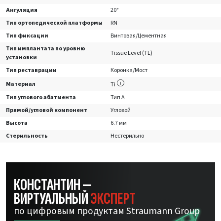
Ангуляция
20°
Тип ортопедической платформы
RN
Тип фиксации
Винтовая/Цементная
Тип имплантата по уровню
Tissue Level (TL)
установки
Тип реставрации
Коронка/Мост
Материал
Ti
Тип углового абатмента
Тип А
Прямой/угловой компонент
Угловой
Высота
6.7 мм
Стерильность
Нестерильно
КОНСТАНТИН —
ВИРТУАЛЬНЫЙ
ЭКСПЕРТ
по цифровым продуктам Straumann Group