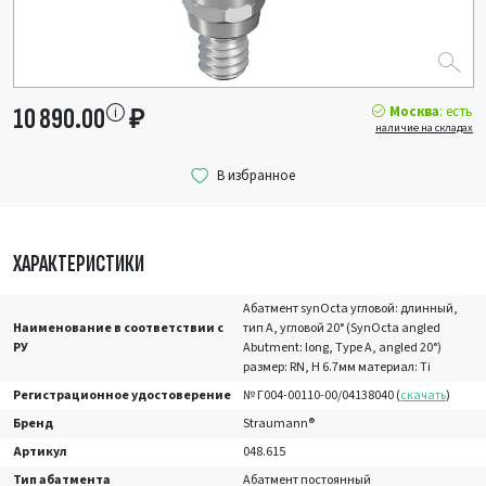
Москва
: есть
10 890.00
₽
наличие на складах
ХАРАКТЕРИСТИКИ
Абатмент synOcta угловой: длинный,
Наименование в соответствии с
тип A, угловой 20° (SynOcta angled
РУ
Abutment: long, Type A, angled 20°)
размер: RN, Н 6.7мм материал: Ti
Регистрационное удостоверение
№ Г004-00110-00/04138040 (
скачать
)
Бренд
Straumann®
Артикул
048.615
Тип абатмента
Абатмент постоянный