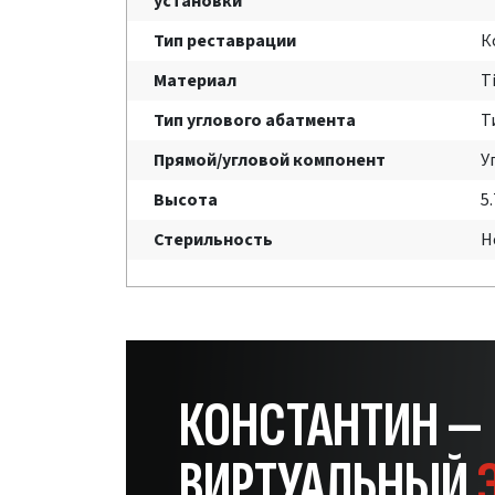
установки
Тип реставрации
К
Материал
T
Тип углового абатмента
Т
Прямой/угловой компонент
У
Высота
5
Стерильность
Н
КОНСТАНТИН —
ВИРТУАЛЬНЫЙ