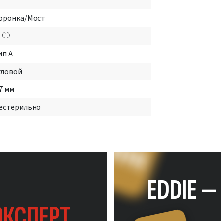
оронка/Мост
i
ип А
гловой
.7 мм
естерильно
EDDIE 
ЭКСПЕРТ