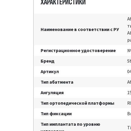
ХАРАКТЕРИСТИКИ
А
т
Наименование в соответствии с РУ
A
р
Регистрационное удостоверение
№
Бренд
S
Артикул
0
Тип абатмента
А
Ангуляция
1
Тип ортопедической платформы
R
Тип фиксации
В
Тип имплантата по уровню
T