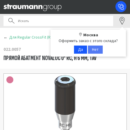
Москва
Для Regular CrossFit (RC)
Оформить заказ с этого склада?
022.0057
Да
Нет
ПРЯМОЙ АБАТМЕНТ NOVALOC 0° RC, H 6 ММ, TAV