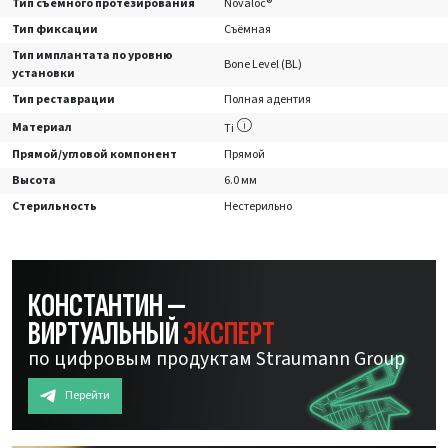
Тип съемного протезирования
Novaloc®
Тип фиксации
Съёмная
Тип имплантата по уровню
Bone Level (BL)
установки
Тип реставрации
Полная адентия
Материал
Ti
Прямой/угловой компонент
Прямой
Высота
6.0 мм
Стерильность
Нестерильно
КОНСТАНТИН —
ВИРТУАЛЬНЫЙ
ЭКСПЕРТ
по цифровым продуктам Straumann Group
Перейти