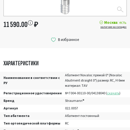
Москва
: есть
11 590.00
₽
наличие на складах
ХАРАКТЕРИСТИКИ
Абатмент Novaloc прямой 0° (Novaloc
Наименование в соответствии с
Abutment straight 0°) размер: RC, H 6мм
РУ
материал: TAV
Регистрационное удостоверение
№ Г004-00110-00/04138040 (
скачать
)
Бренд
Straumann®
Артикул
022.0057
Тип абатмента
Абатмент постоянный
Тип ортопедической платформы
RC