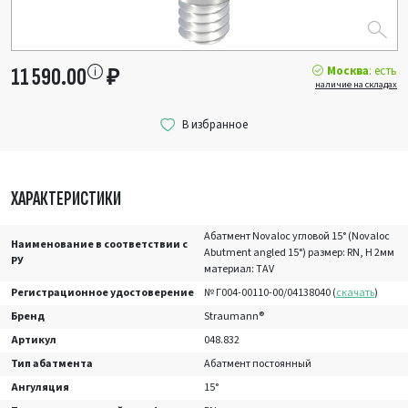
Москва
: есть
11 590.00
₽
наличие на складах
ХАРАКТЕРИСТИКИ
Абатмент Novaloc угловой 15° (Novaloc
Наименование в соответствии с
Abutment angled 15°) размер: RN, H 2мм
РУ
материал: TAV
Регистрационное удостоверение
№ Г004-00110-00/04138040 (
скачать
)
Бренд
Straumann®
Артикул
048.832
Тип абатмента
Абатмент постоянный
Ангуляция
15°