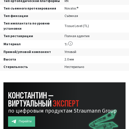
Тип ортопедической платформы
RN
Тип съемного протезирования
Novaloc®
Тип фиксации
Съёмная
Тип имплантата по уровню
Tissue Level (TL)
установки
Тип реставрации
Полная адентия
Материал
Ti
Прямой/угловой компонент
Угловой
Высота
2.0 мм
Стерильность
Нестерильно
КОНСТАНТИН —
ВИРТУАЛЬНЫЙ
ЭКСПЕРТ
по цифровым продуктам Straumann Group
Перейти