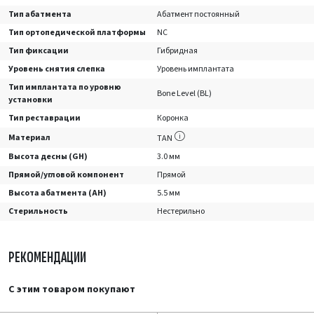
Тип абатмента
Абатмент постоянный
Тип ортопедической платформы
NC
Тип фиксации
Гибридная
Уровень снятия слепка
Уровень имплантата
Тип имплантата по уровню
Bone Level (BL)
установки
Тип реставрации
Коронка
Материал
TAN
Высота десны (GH)
3.0 мм
Прямой/угловой компонент
Прямой
Высота абатмента (AH)
5.5 мм
Стерильность
Нестерильно
РЕКОМЕНДАЦИИ
С этим товаром покупают