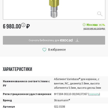
Москва
: есть
6 980.00
₽
наличие на складах
Скачать библиотеку для
ХАРАКТЕРИСТИКИ
Абатмент Variobase® для коронки, с
Наименование в соответствии с
винтом, NC, диаметр 3.8мм, высота
РУ
абатмента 5.5мм, высота десны 3мм
Регистрационное удостоверение
№ Г004-00110-00/04137367 (
скачать
)
Бренд
Straumann®
Артикул
022.0108