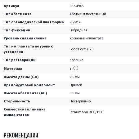
Артикул
062.4945
Тип абатмента
Абатмент постоянный
Тип ортопедической платформы
RB/WB
Тип фиксации
Гибридная
Уровень снятия слепка
Уровень имплантата
Тип имплантата по уровню
Bone Level (BL)
установки
Тип реставрации
Коронка
Материал
Ti
Высота десны (GH)
2.5 мм
Прямой/угловой компонент
Прямой
Высота абатмента (AH)
5.5 мм
Стерильность
Нестерильно
Совместимая линейка
Straumann BLX / BLC
имплантатов
РЕКОМЕНДАЦИИ