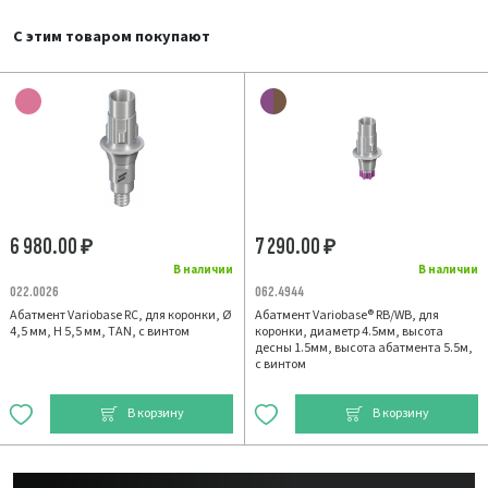
С этим товаром покупают
6 980.00
7 290.00
₽
₽
В наличии
В наличии
022.0026
062.4944
Абатмент Variobase RC, для коронки, Ø
Абатмент Variobase® RB/WB, для
4,5 мм, H 5,5 мм, TAN, с винтом
коронки, диаметр 4.5мм, высота
десны 1.5мм, высота абатмента 5.5м,
с винтом
В корзину
В корзину