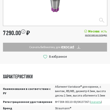
Москва
: есть
7 290.00
₽
наличие на складах
Скачать библиотеку для
ХАРАКТЕРИСТИКИ
Абатмент Variobase® для коронки, с
Наименование в соответствии с
винтом, RB/WB, диаметр 4.5мм, высота
РУ
десны 2.5мм, высота абатмента 5.5мм
Регистрационное удостоверение
№ Г004-00110-00/04137367 (
скачать
)
Бренд
Straumann®