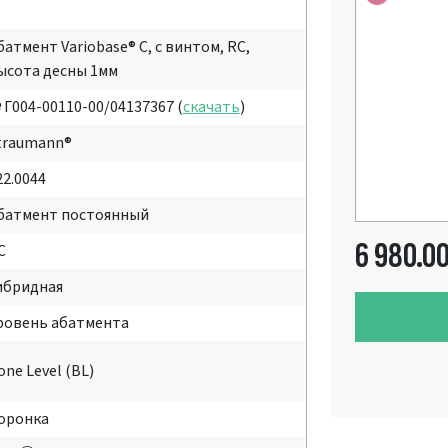
батмент Variobase® C, с винтом, RC,
ысота десны 1мм
 Г004-00110-00/04137367 (
скачать
)
traumann®
22.0044
батмент постоянный
6 980.0
C
ибридная
ровень абатмента
one Level (BL)
оронка