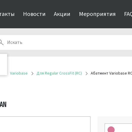
такты
Новости
Акции
Мероприятия
FA
я
Variobase
Для Regular CrossFit (RC)
Абатмент Variobase RC
TAN