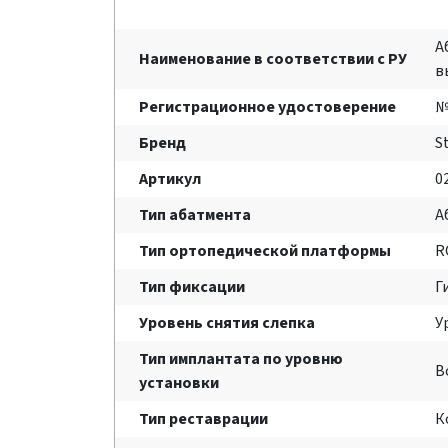
А
Наименование в соответствии с РУ
в
Регистрационное удостоверение
№
Бренд
S
Артикул
0
Тип абатмента
А
Тип ортопедической платформы
R
Тип фиксации
Г
Уровень снятия слепка
У
Тип имплантата по уровню
B
установки
Тип реставрации
К