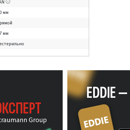
AN
.0 мм
рямой
.7 мм
естерильно
EDDIE 
ЭКСПЕРТ
traumann Group