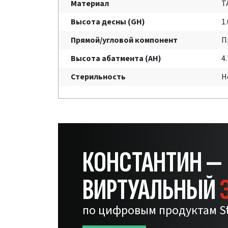
Материал
T
Высота десны (GH)
1
Прямой/угловой компонент
П
Высота абатмента (AH)
4
Стерильность
Н
КОНСТАНТИН —
ВИРТУАЛЬНЫЙ
по цифровым продуктам S