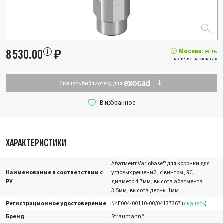
Москва
: есть
8 530.00
₽
наличие на складах
Скачать библиотеку для
ХАРАКТЕРИСТИКИ
Абатмент Variobase® для коронки для
Наименование в соответствии с
угловых решений, с винтом, RC,
РУ
диаметр 4.7мм, высота абатмента
3.5мм, высота десны 1мм
Регистрационное удостоверение
№ Г004-00110-00/04137367 (
скачать
)
Бренд
Straumann®