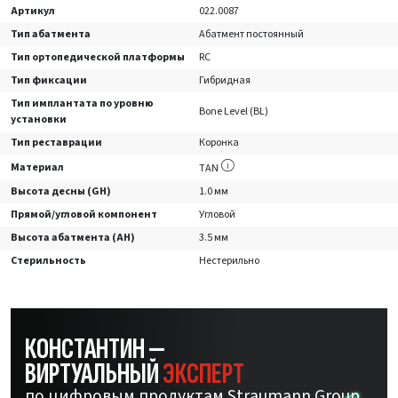
Артикул
022.0087
Тип абатмента
Абатмент постоянный
Тип ортопедической платформы
RC
Тип фиксации
Гибридная
Тип имплантата по уровню
Bone Level (BL)
установки
Тип реставрации
Коронка
Материал
TAN
Высота десны (GH)
1.0 мм
Прямой/угловой компонент
Угловой
Высота абатмента (AH)
3.5 мм
Стерильность
Нестерильно
КОНСТАНТИН —
ВИРТУАЛЬНЫЙ
ЭКСПЕРТ
по цифровым продуктам Straumann Group