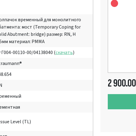
олпачок временный для монолитного
батмента: мост (Temporary Coping for
olid Abutment: bridge) размер: RN, H
.5мм материал: PMMA
 Г004-00110-00/04138040 (
скачать
)
traumann®
48.654
2 900.00
N
ременный
ементная
issue Level (TL)