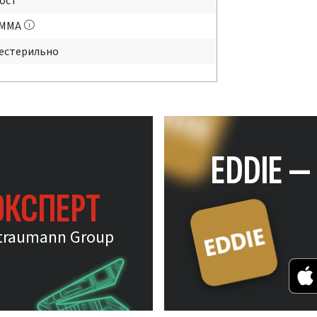
ост
MMA
естерильно
EDDIE 
ЭКСПЕРТ
traumann Group