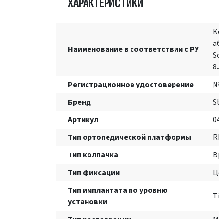
ХАРАКТЕРИСТИКИ
К
а
Наименование в соответствии с РУ
S
8
Регистрационное удостоверение
№
Бренд
S
Артикул
0
Тип ортопедической платформы
R
Тип колпачка
В
Тип фиксации
Ц
Тип имплантата по уровню
T
установки