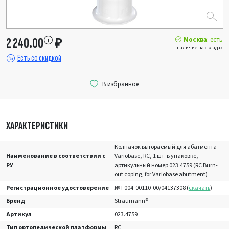
Москва
: есть
2 240.00
₽
наличие на складах
Есть со скидкой
ХАРАКТЕРИСТИКИ
Колпачок выгораемый для абатмента
Наименование в соответствии с
Variobase, RC, 1 шт. в упаковке,
РУ
артикульный номер 023.4759 (RC Burn-
out coping, for Variobase abutment)
Регистрационное удостоверение
№ Г004-00110-00/04137308 (
скачать
)
Бренд
Straumann®
Артикул
023.4759
Тип ортопедической платформы
RC