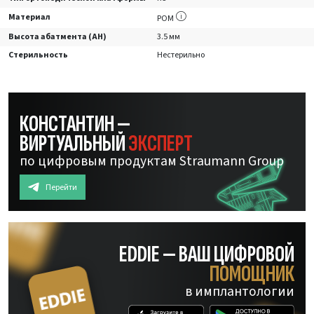
Материал
POM
Высота абатмента (AH)
3.5 мм
Стерильность
Нестерильно
КОНСТАНТИН —
ВИРТУАЛЬНЫЙ
ЭКСПЕРТ
по цифровым продуктам Straumann Group
Перейти
EDDIE — ВАШ ЦИФРОВОЙ
ПОМОЩНИК
в имплантологии