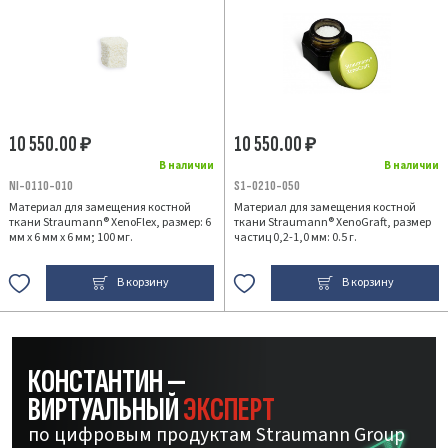
10 550.00
10 550.00
₽
₽
В наличии
В наличии
NI-0110-010
S1-0210-050
Материал для замещения костной
Материал для замещения костной
ткани Straumann® XenoFlex, размер: 6
ткани Straumann® XenoGraft, размер
мм х 6 мм х 6 мм; 100 мг.
частиц 0,2-1,0 мм: 0.5 г.
В корзину
В корзину
КОНСТАНТИН —
ВИРТУАЛЬНЫЙ
ЭКСПЕРТ
по цифровым продуктам Straumann Group