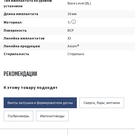
Тип имплантата по уровню
Bone Level (BL)
установки
Длина имплантата
16 мм
Материал
Ti
Поверхность
BCP
Линейка имплантатов
X3
Линейка продукции
Axiom®
Стерильность
Стерильно
РЕКОМЕНДАЦИИ
К этому товару подходят
Винты заглушки и формирователи десны
Сверла, боры, метчики
Глубиномеры
Имплантоводы