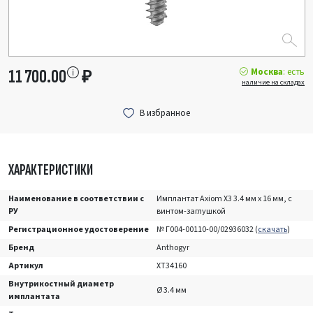
Москва
: есть
11 700.00
₽
наличие на складах
ХАРАКТЕРИСТИКИ
Наименование в соответствии с
Имплантат Axiom X3 3.4 мм x 16 мм, с
РУ
винтом-заглушкой
Регистрационное удостоверение
№ Г004-00110-00/02936032 (
скачать
)
Бренд
Anthogyr
Артикул
XT34160
Внутрикостный диаметр
Ø 3.4 мм
имплантата