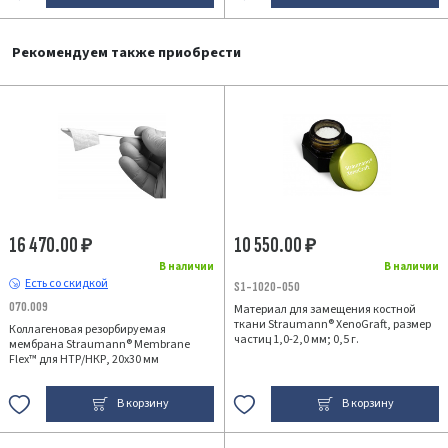
Рекомендуем также приобрести
16 470.00
10 550.00
₽
₽
В наличии
В наличии
Есть со скидкой
S1-1020-050
070.009
Материал для замещения костной
ткани Straumann® XenoGraft, размер
Коллагеновая резорбируемая
частиц 1,0-2,0 мм; 0,5 г.
мембрана Straumann® Membrane
Flex™ для НТР/НКР, 20х30 мм
В корзину
В корзину