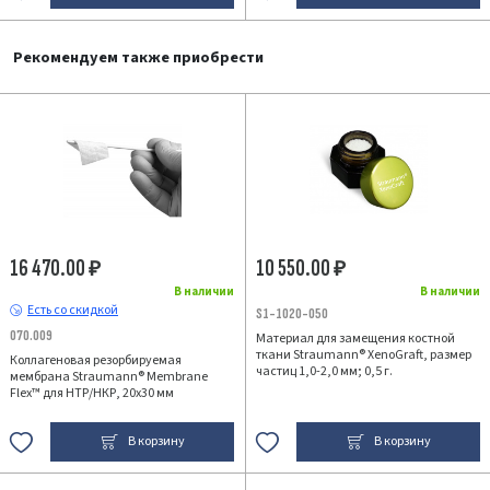
Рекомендуем также приобрести
16 470.00
10 550.00
₽
₽
В наличии
В наличии
Есть со скидкой
S1-1020-050
070.009
Материал для замещения костной
ткани Straumann® XenoGraft, размер
Коллагеновая резорбируемая
частиц 1,0-2,0 мм; 0,5 г.
мембрана Straumann® Membrane
Flex™ для НТР/НКР, 20х30 мм
В корзину
В корзину