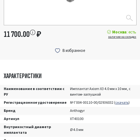
Москва
: есть
11 700.00
₽
наличие на складах
ХАРАКТЕРИСТИКИ
Наименование в соответствии с
Имплантат Axiom X3 4.0 мм x 10 мм, с
РУ
винтом-заглушкой
Регистрационное удостоверение
№ Г004-00110-00/02936032 (
скачать
)
Бренд
Anthogyr
Артикул
XT40100
Внутрикостный диаметр
Ø 4.0 мм
имплантата