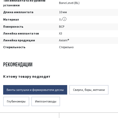
Тип имплантата по уровню
Bone Level (BL)
установки
Длина имплантата
10 мм
Материал
Ti
Поверхность
BCP
Линейка имплантатов
X3
Линейка продукции
Axiom®
Стерильность
Стерильно
РЕКОМЕНДАЦИИ
К этому товару подходят
Винты заглушки и формирователи десны
Сверла, боры, метчики
Глубиномеры
Имплантоводы