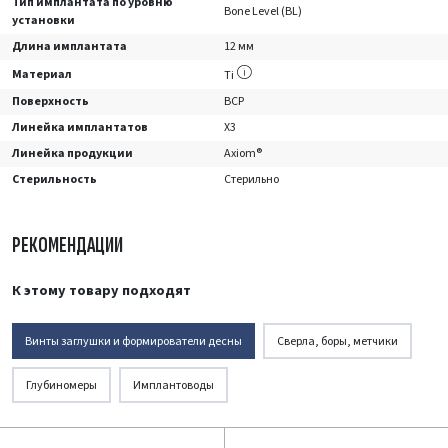
Тип имплантата по уровню
Bone Level (BL)
установки
Длина имплантата
12 мм
Материал
Ti
Поверхность
BCP
Линейка имплантатов
X3
Линейка продукции
Axiom®
Стерильность
Стерильно
РЕКОМЕНДАЦИИ
К этому товару подходят
Винты заглушки и формирователи десны
Сверла, боры, метчики
Глубиномеры
Имплантоводы