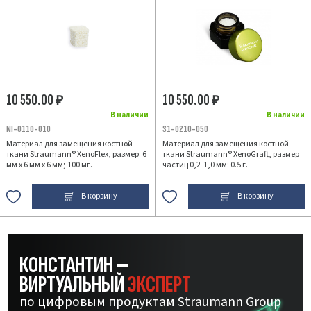
10 550.00
10 550.00
₽
₽
В наличии
В наличии
NI-0110-010
S1-0210-050
Материал для замещения костной
Материал для замещения костной
ткани Straumann® XenoFlex, размер: 6
ткани Straumann® XenoGraft, размер
мм х 6 мм х 6 мм; 100 мг.
частиц 0,2-1,0 мм: 0.5 г.
В корзину
В корзину
КОНСТАНТИН —
ВИРТУАЛЬНЫЙ
ЭКСПЕРТ
по цифровым продуктам Straumann Group