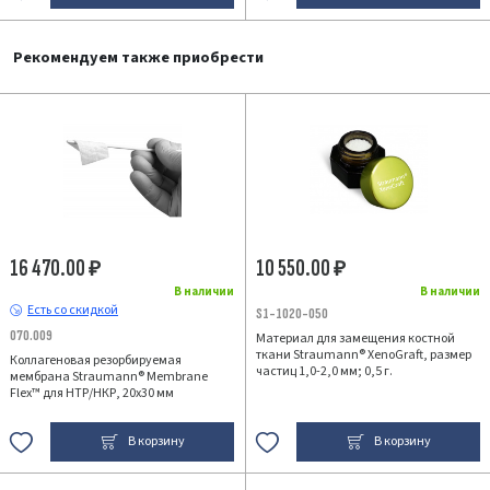
Рекомендуем также приобрести
16 470.00
10 550.00
₽
₽
В наличии
В наличии
Есть со скидкой
S1-1020-050
070.009
Материал для замещения костной
ткани Straumann® XenoGraft, размер
Коллагеновая резорбируемая
частиц 1,0-2,0 мм; 0,5 г.
мембрана Straumann® Membrane
Flex™ для НТР/НКР, 20х30 мм
В корзину
В корзину