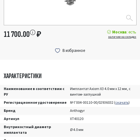
Москва
: есть
11 700.00
₽
наличие на складах
ХАРАКТЕРИСТИКИ
Наименование в соответствии с
Имплантат Axiom X3 4.0 мм x 12 мм, с
РУ
винтом-заглушкой
Регистрационное удостоверение
№ Г004-00110-00/02936032 (
скачать
)
Бренд
Anthogyr
Артикул
XT40120
Внутрикостный диаметр
Ø 4.0 мм
имплантата