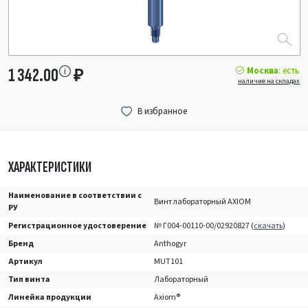
Москва
: есть
1 342.00
₽
наличие на складах
ХАРАКТЕРИСТИКИ
Наименование в соответствии с
Винт лабораторный AXIOM
РУ
Регистрационное удостоверение
№ Г004-00110-00/02920827 (
скачать
)
Бренд
Anthogyr
Артикул
MUT101
Тип винта
Лабораторный
Линейка продукции
Axiom®