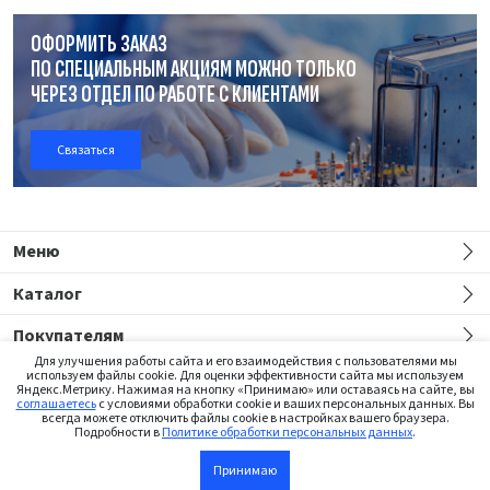
ОФОРМИТЬ ЗАКАЗ
ПО СПЕЦИАЛЬНЫМ АКЦИЯМ МОЖНО ТОЛЬКО
ЧЕРЕЗ ОТДЕЛ
ПО РАБОТЕ
С КЛИЕНТАМИ
Связаться
Меню
Каталог
Покупателям
Для улучшения работы сайта и его взаимодействия с пользователями мы
используем файлы cookie. Для оценки эффективности сайта мы используем
Яндекс.Метрику. Нажимая на кнопку «Принимаю» или оставаясь на сайте, вы
соглашаетесь
с условиями обработки cookie и ваших персональных данных. Вы
всегда можете отключить файлы cookie в настройках вашего браузера.
Подробности в
Политике обработки персональных данных
.
Сайт предназначен только для медицинских работников
Принимаю
В корзину
©2026 Institut Straumann AG