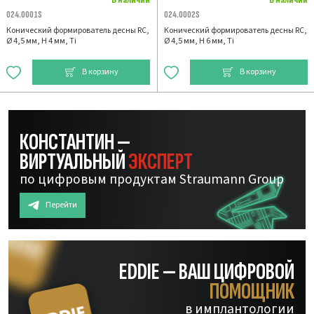
В наличии
В наличии
024.0001S
024.0002S
Конический формирователь десны RC,
Конический формирователь десны RC,
Ø 4,5 мм, H 4 мм, Ti
Ø 4,5 мм, H 6 мм, Ti
В корзину
В корзину
КОНСТАНТИН —
ВИРТУАЛЬНЫЙ
ЭКСПЕРТ
по цифровым продуктам Straumann Group
Перейти
EDDIE — ВАШ ЦИФРОВОЙ
ПОМОЩНИК
в имплантологии