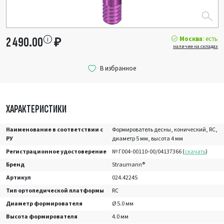
Москва
: есть
2 490.00
₽
наличие на складах
ХАРАКТЕРИСТИКИ
Наименование в соответствии с
Формирователь десны, конический, RC,
РУ
диаметр 5 мм, высота 4 мм
Регистрационное удостоверение
№ Г004-00110-00/04137366 (
скачать
)
Бренд
Straumann®
Артикул
024.4224S
Тип ортопедической платформы
RC
Диаметр формирователя
Ø 5.0 мм
Высота формирователя
4.0 мм