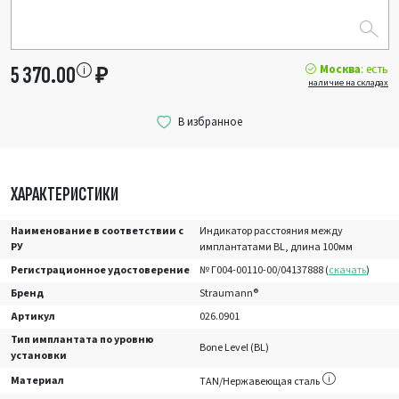
Москва
: есть
5 370.00
₽
наличие на складах
ХАРАКТЕРИСТИКИ
Наименование в соответствии с
Индикатор расстояния между
РУ
имплантатами BL, длина 100мм
Регистрационное удостоверение
№ Г004-00110-00/04137888 (
скачать
)
Бренд
Straumann®
Артикул
026.0901
Тип имплантата по уровню
Bone Level (BL)
установки
Материал
TAN/Нержавеющая сталь