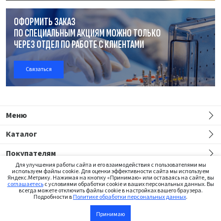
ОФОРМИТЬ ЗАКАЗ
ПО СПЕЦИАЛЬНЫМ АКЦИЯМ МОЖНО ТОЛЬКО
ЧЕРЕЗ ОТДЕЛ
ПО РАБОТЕ
С КЛИЕНТАМИ
Связаться
Меню
Каталог
Покупателям
Для улучшения работы сайта и его взаимодействия с пользователями мы
используем файлы cookie. Для оценки эффективности сайта мы используем
Яндекс.Метрику. Нажимая на кнопку «Принимаю» или оставаясь на сайте, вы
соглашаетесь
с условиями обработки cookie и ваших персональных данных. Вы
всегда можете отключить файлы cookie в настройках вашего браузера.
Подробности в
Политике обработки персональных данных
.
Сайт предназначен только для медицинских работников
Принимаю
В корзину
©2026 Institut Straumann AG