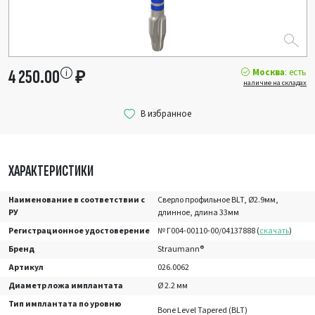
Москва
: есть
4 250.00
₽
наличие на складах
ХАРАКТЕРИСТИКИ
Наименование в соответствии с
Сверло профильное BLT, Ø2.9мм,
РУ
длинное, длина 33мм
Регистрационное удостоверение
№ Г004-00110-00/04137888 (
скачать
)
Бренд
Straumann®
Артикул
026.0062
Диаметр ложа имплантата
Ø 2.2 мм
Тип имплантата по уровню
Bone Level Tapered (BLT)