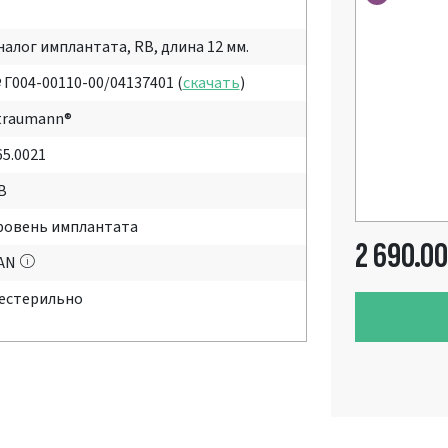
налог имплантата, RB, длина 12 мм.
 Г004-00110-00/04137401 (
скачать
)
traumann®
65.0021
B
ровень имплантата
2 690.00
AN
естерильно