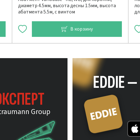
диаметр 4.5мм, высота десны 1.5мм, высота
ло
абатмента 5.5м, с винтом
дл
В корзину
EDDIE 
ЭКСПЕРТ
traumann Group