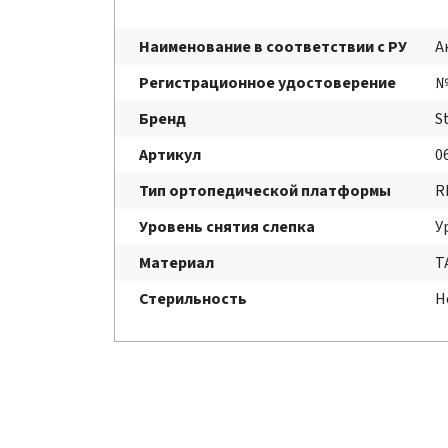
Наименование в соответствии с РУ
А
Регистрационное удостоверение
№
Бренд
S
Артикул
0
Тип ортопедической платформы
R
Уровень снятия слепка
У
Материал
T
Стерильность
Н