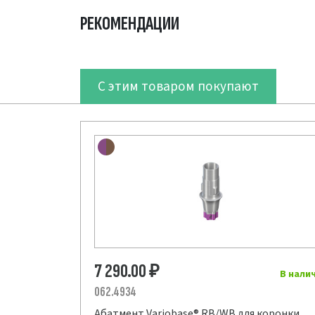
РЕКОМЕНДАЦИИ
С этим товаром покупают
7 290.00
₽
В нали
062.4934
Абатмент Variobase® RB/WB для коронки,