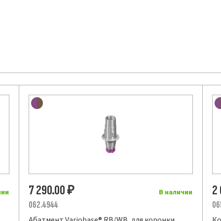
7 290.00
2
₽
чии
В наличии
062.4944
06
Абатмент Variobase® RB/WB, для коронки,
Ко