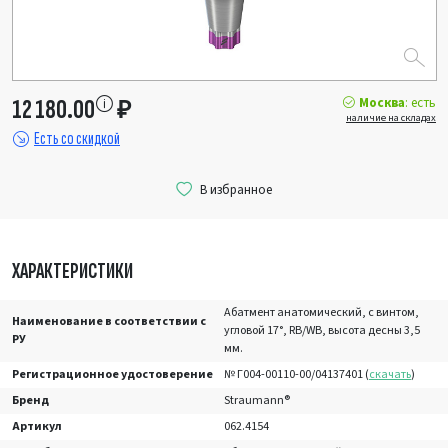
Москва
: есть
12 180.00
₽
наличие на складах
Есть со скидкой
ХАРАКТЕРИСТИКИ
Абатмент анатомический, с винтом,
Наименование в соответствии с
угловой 17°, RB/WB, высота десны 3,5
РУ
мм.
Регистрационное удостоверение
№ Г004-00110-00/04137401 (
скачать
)
Бренд
Straumann®
Артикул
062.4154