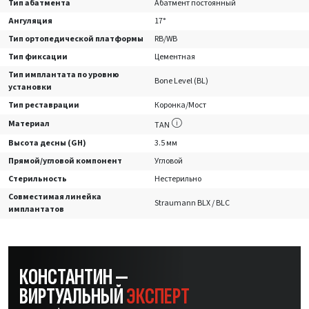
Тип абатмента
Абатмент постоянный
Ангуляция
17°
Тип ортопедической платформы
RB/WB
Тип фиксации
Цементная
Тип имплантата по уровню
Bone Level (BL)
установки
Тип реставрации
Коронка/Мост
Материал
TAN
Высота десны (GH)
3.5 мм
Прямой/угловой компонент
Угловой
Стерильность
Нестерильно
Совместимая линейка
Straumann BLX / BLC
имплантатов
КОНСТАНТИН —
ВИРТУАЛЬНЫЙ
ЭКСПЕРТ