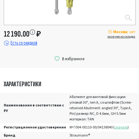
Москва
: нет
12 190.00
₽
наличие на складах
Есть со скидкой
ХАРАКТЕРИСТИКИ
Абатмент для винтовой фиксации:
угловой 30°, тип А, со штифтом (Screw-
Наименование в соответствии с
retained Abutment: angled 30°, Type A,
РУ
Pin) размер: NC, D 4.6мм, GH 5.5мм
материал: TAN
Регистрационное удостоверение
№ Г004-00110-00/04138040 (
скачать
)
Бренд
Straumann®