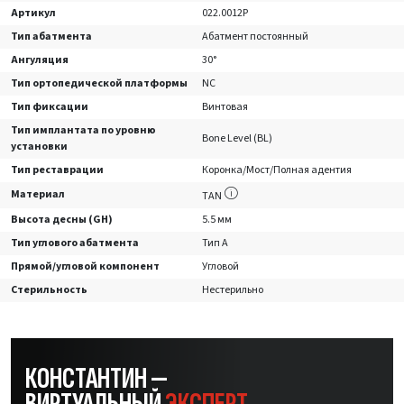
Артикул
022.0012P
Тип абатмента
Абатмент постоянный
Ангуляция
30°
Тип ортопедической платформы
NC
Тип фиксации
Винтовая
Тип имплантата по уровню
Bone Level (BL)
установки
Тип реставрации
Коронка/Мост/Полная адентия
Материал
TAN
Высота десны (GH)
5.5 мм
Тип углового абатмента
Тип А
Прямой/угловой компонент
Угловой
Стерильность
Нестерильно
КОНСТАНТИН —