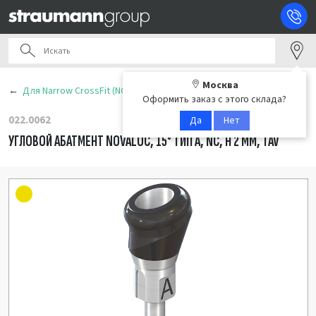
Москва
Для Narrow CrossFit (NC)
Оформить заказ с этого склада?
022.0062
Да
Нет
УГЛОВОЙ АБАТМЕНТ NOVALOC, 15° ТИП А, NC, H 2 ММ, TAV