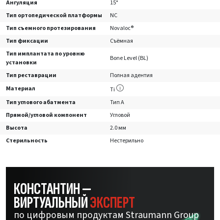
Ангуляция
15°
Тип ортопедической платформы
NC
Тип съемного протезирования
Novaloc®
Тип фиксации
Съёмная
Тип имплантата по уровню
Bone Level (BL)
установки
Тип реставрации
Полная адентия
Материал
Ti
Тип углового абатмента
Тип А
Прямой/угловой компонент
Угловой
Высота
2.0 мм
Стерильность
Нестерильно
КОНСТАНТИН —
ВИРТУАЛЬНЫЙ
ЭКСПЕРТ
по цифровым продуктам Straumann Group