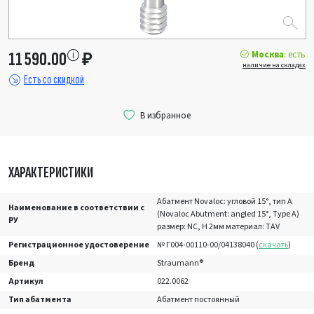
Москва
: есть
11 590.00
₽
наличие на складах
Есть со скидкой
ХАРАКТЕРИСТИКИ
Абатмент Novaloc: угловой 15°, тип А
Наименование в соответствии с
(Novaloc Abutment: angled 15°, Type A)
РУ
размер: NC, H 2мм материал: TAV
Регистрационное удостоверение
№ Г004-00110-00/04138040 (
скачать
)
Бренд
Straumann®
Артикул
022.0062
Тип абатмента
Абатмент постоянный