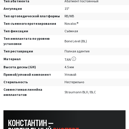
Тип абатмента
Абатмент постоянный
Ангуляция
15°
Тип ортопедической платформы
RB/WB
Тип съемного протезирования
Novaloc®
Тип фиксации
Съёмная
Тип имплантата по уровню
Bone Level (BL)
установки
Тип реставрации
Полная адентия
Материал
TAN
Высота десны (GH)
4.5 мм
Прямой/угловой компонент
Угловой
Стерильность
Нестерильно
Совместимая линейка
Straumann BLX / BLC
имплантатов
КОНСТАНТИН —