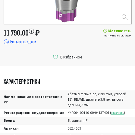
Москва
: есть
11 790.00
₽
наличие на складах
Есть со скидкой
ХАРАКТЕРИСТИКИ
Абатмент Novaloc, с винтом, угловой
Наименование в соответствии с
15°, RB/WB, диаметр 3.8 мм, высота
РУ
десны 4,5 мм.
Регистрационное удостоверение
№ Г004-00110-00/04137401 (
скачать
)
Бренд
Straumann®
Артикул
062.4509