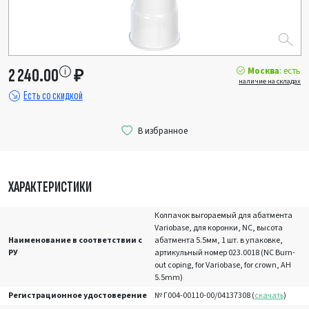
Москва
: есть
2 240.00
₽
наличие на складах
Есть со скидкой
ХАРАКТЕРИСТИКИ
Колпачок выгораемый для абатмента
Variobase, для коронки, NC, высота
Наименование в соответствии с
абатмента 5.5мм, 1 шт. в упаковке,
РУ
артикульный номер 023.0018 (NC Burn-
out coping, for Variobase, for crown, AH
5.5mm)
Регистрационное удостоверение
№ Г004-00110-00/04137308 (
скачать
)