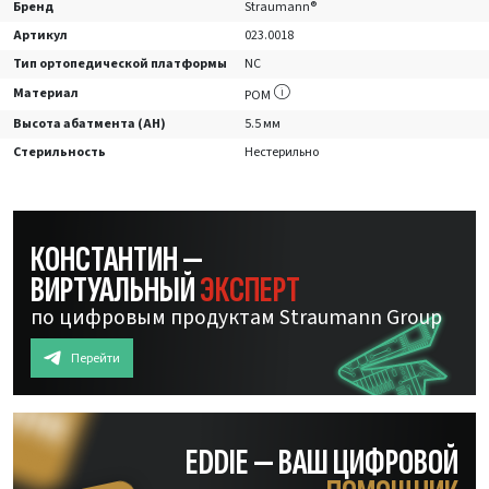
Бренд
Straumann®
Артикул
023.0018
Тип ортопедической платформы
NC
Материал
POM
Высота абатмента (AH)
5.5 мм
Стерильность
Нестерильно
КОНСТАНТИН —
ВИРТУАЛЬНЫЙ
ЭКСПЕРТ
по цифровым продуктам Straumann Group
Перейти
EDDIE — ВАШ ЦИФРОВОЙ