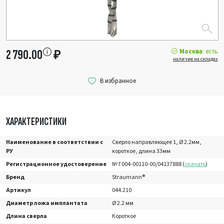
Москва
: есть
2 790.00
₽
наличие на складах
ХАРАКТЕРИСТИКИ
Наименование в соответствии с
Сверло направляющее 1, Ø 2.2мм,
РУ
короткое, длина 33мм
Регистрационное удостоверение
№ Г004-00110-00/04137888 (
скачать
)
Бренд
Straumann®
Артикул
044.210
Диаметр ложа имплантата
Ø 2.2 мм
Длина сверла
Короткое